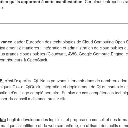
ien qu'ils apportent à cette manifestation
. Certaines entreprises s
re.
ovance
leader Européen des technologies de Cloud Computing Open S
ipalement 2 manières : intégration et administration de cloud publics ou
plus grands clouds publics (Cloudwatt, AWS, Google Compute Engine, et
contributeurs à OpenStack.
B
, c'est l'expertise Qt. Nous pouvons intervenir dans de nombreux do
hiques C++ et QtQuick, intégration et déploiement de Qt en contexte em
isation d'outillage complémentaire. En plus de ces compétences techn
oser du conseil à distance ou sur site.
lab
Logilab développe des logiciels, et propose du conseil et des for
ormatique scientifique et du web sémantique, en utilisant des outils et 