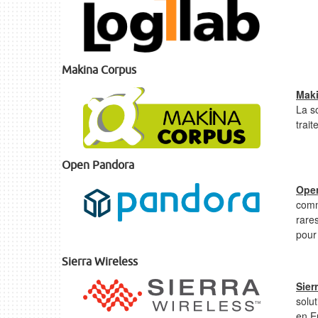
Makina Corpus
Mak
La s
trai
Open Pandora
Ope
comm
rares
pour
Sierra Wireless
Sier
solu
en E