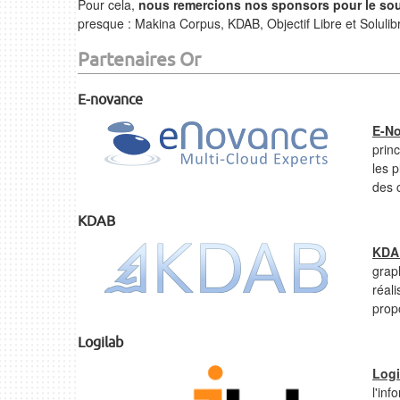
Pour cela,
nous remercions nos sponsors pour le sout
presque : Makina Corpus, KDAB, Objectif Libre et Solulib
Partenaires Or
E-novance
E-N
princ
les 
des 
KDAB
KDA
grap
réal
prop
Logilab
Logi
l'inf