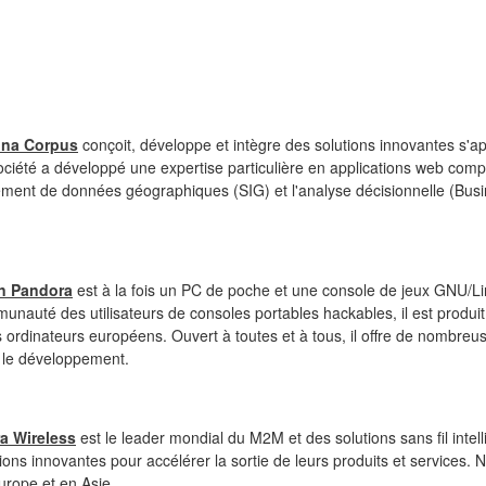
ina Corpus
conçoit, développe et intègre des solutions innovantes s'ap
ociété a développé une expertise particulière en applications web compl
tement de données géographiques (SIG) et l'analyse décisionnelle (Busin
n Pandora
est à la fois un PC de poche et une console de jeux GNU/Lin
unauté des utilisateurs de consoles portables hackables, il est produit
 ordinateurs européens. Ouvert à toutes et à tous, il offre de nombreuse
 le développement.
ra Wireless
est le leader mondial du M2M et des solutions sans fil intel
tions innovantes pour accélérer la sortie de leurs produits et services
urope et en Asie.